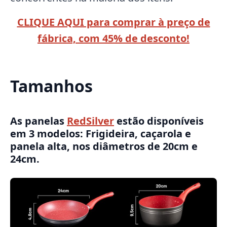
CLIQUE AQUI para comprar à preço de
fábrica, com 45% de desconto!
Tamanhos
As panelas
RedSilver
estão disponíveis
em 3 modelos: Frigideira, caçarola e
panela alta, nos diâmetros de 20cm e
24cm.