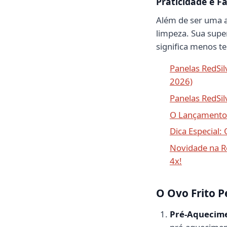
Praticidade e F
Além de ser uma a
limpeza. Sua supe
significa menos te
Panelas RedSi
2026)
Panelas RedSil
O Lançamento 
Dica Especial:
Novidade na R
4x!
O Ovo Frito P
Pré-Aquecime