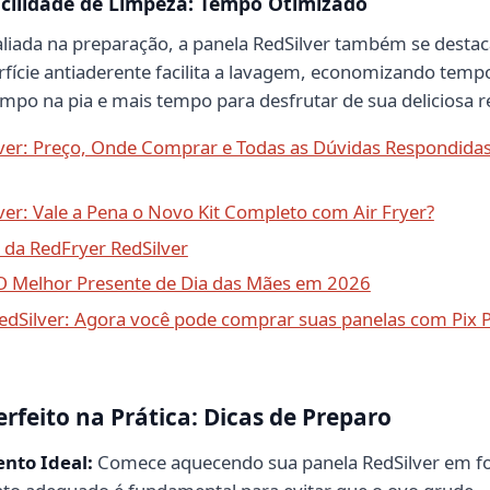
acilidade de Limpeza: Tempo Otimizado
liada na preparação, a panela RedSilver também se destac
rfície antiaderente facilita a lavagem, economizando tempo
mpo na pia e mais tempo para desfrutar de sua deliciosa r
lver: Preço, Onde Comprar e Todas as Dúvidas Respondida
ver: Vale a Pena o Novo Kit Completo com Air Fryer?
da RedFryer RedSilver
 O Melhor Presente de Dia das Mães em 2026
edSilver: Agora você pode comprar suas panelas com Pix 
erfeito na Prática: Dicas de Preparo
nto Ideal:
Comece aquecendo sua panela RedSilver em 