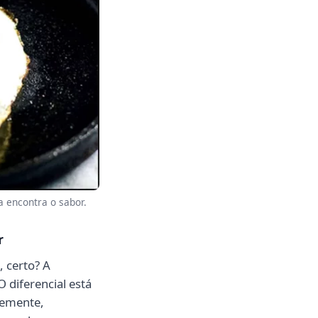
a encontra o sabor.
r
 certo? A
 diferencial está
vemente,