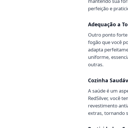
mantendo sua form
perfeição e pratic
Adequação a Tod
Outro ponto fort
fogão que você pos
adapta perfeitamen
uniforme, essencia
outras.
Cozinha Saudáv
A saúde é um asp
RedSilver, você 
revestimento anti
extras, tornando 