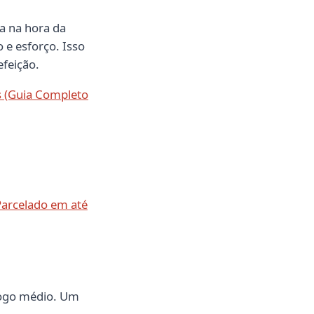
a na hora da
 e esforço. Isso
efeição.
s (Guia Completo
Parcelado em até
fogo médio. Um