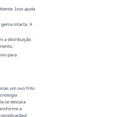
biente. Isso ajuda
 gema intacta. A
m a distribuição
imento.
sivo para
enas um ovo frito
ecnologia
ela se destaca
ransforme a
 complicações!