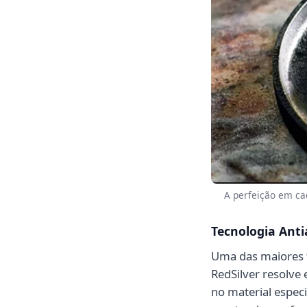
A perfeição em cad
Tecnologia Ant
Uma das maiores f
RedSilver resolve
no material espec