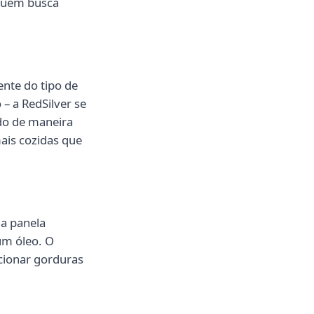
 quem busca
nte do tipo de
 – a RedSilver se
ído de maneira
mais cozidas que
a panela
um óleo. O
cionar gorduras