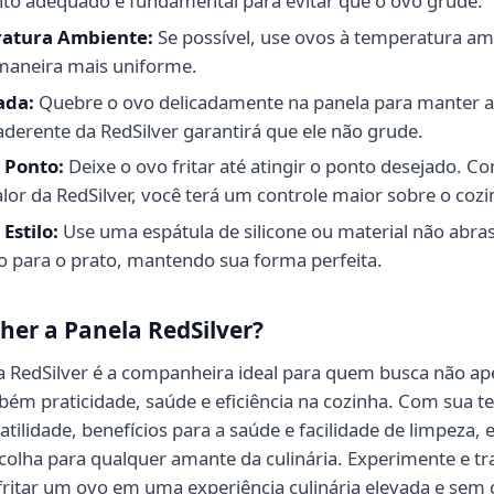
to adequado é fundamental para evitar que o ovo grude.
atura Ambiente:
Se possível, use ovos à temperatura am
 maneira mais uniforme.
ada:
Quebre o ovo delicadamente na panela para manter a
iaderente da RedSilver garantirá que ele não grude.
 Ponto:
Deixe o ovo fritar até atingir o ponto desejado. Co
lor da RedSilver, você terá um controle maior sobre o coz
Estilo:
Use uma espátula de silicone ou material não abra
vo para o prato, mantendo sua forma perfeita.
her a Panela RedSilver?
 RedSilver é a companheira ideal para quem busca não ap
bém praticidade, saúde e eficiência na cozinha. Com sua t
atilidade, benefícios para a saúde e facilidade de limpeza, 
olha para qualquer amante da culinária. Experimente e t
 fritar um ovo em uma experiência culinária elevada e sem