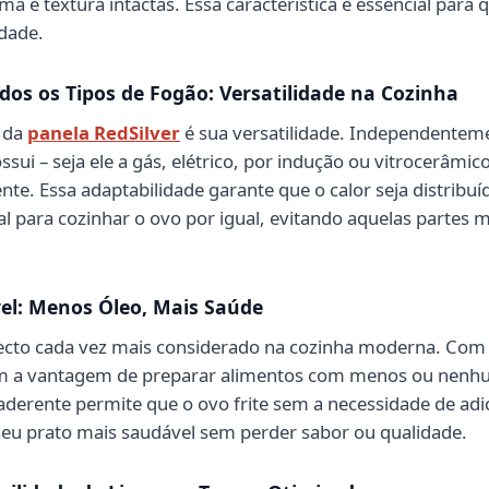
a e textura intactas. Essa característica é essencial para
idade.
os os Tipos de Fogão: Versatilidade na Cozinha
e da
panela RedSilver
é sua versatilidade. Independenteme
sui – seja ele a gás, elétrico, por indução ou vitrocerâmico
te. Essa adaptabilidade garante que o calor seja distribu
l para cozinhar o ovo por igual, evitando aquelas partes 
el: Menos Óleo, Mais Saúde
ecto cada vez mais considerado na cozinha moderna. Com 
tem a vantagem de preparar alimentos com menos ou nenh
aderente permite que o ovo frite sem a necessidade de adi
seu prato mais saudável sem perder sabor ou qualidade.