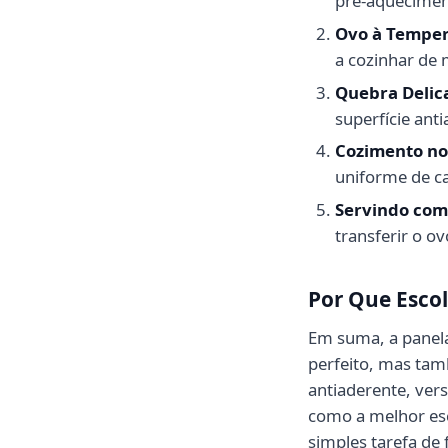
pré-aquecimen
Ovo à Temper
a cozinhar de
Quebra Delic
superfície ant
Cozimento no
uniforme de ca
Servindo com 
transferir o o
Por Que Escol
Em suma, a panela
perfeito, mas tam
antiaderente, vers
como a melhor esc
simples tarefa de