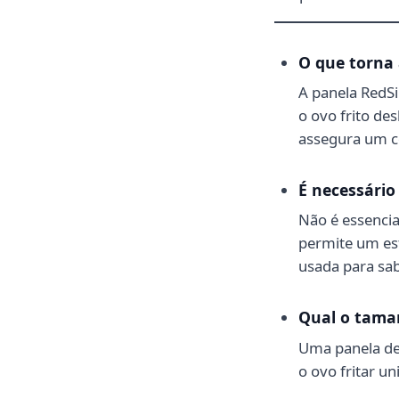
O que torna 
A panela RedSi
o ovo frito de
assegura um c
É necessário
Não é essencia
permite um es
usada para sab
Qual o taman
Uma panela de
o ovo fritar 