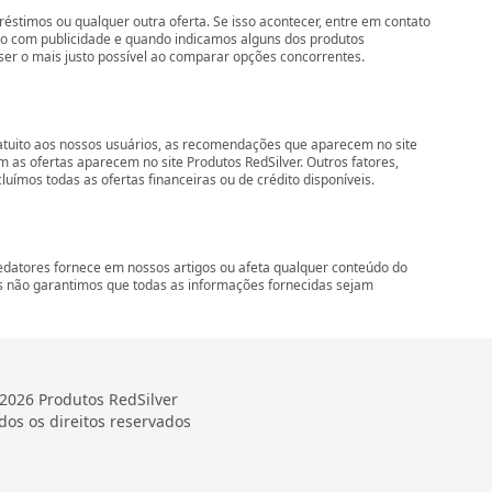
préstimos ou qualquer outra oferta. Se isso acontecer, entre em contato
ro com publicidade e quando indicamos alguns dos produtos
 ser o mais justo possível ao comparar opções concorrentes.
ratuito aos nossos usuários, as recomendações que aparecem no site
s ofertas aparecem no site Produtos RedSilver. Outros fatores,
ímos todas as ofertas financeiras ou de crédito disponíveis.
edatores fornece em nossos artigos ou afeta qualquer conteúdo do
s não garantimos que todas as informações fornecidas sejam
2026 Produtos RedSilver
dos os direitos reservados