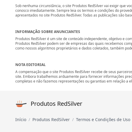
Sob nenhuma circunstância, o site Produtos RedSilver vai exigir que vo
conosco imediatamente. Sempre leia os termos e condições do provedo
apresentados no site Produtos RedSilver. Todas as publicações são bas
INFORMAÇÃO SOBRE ANUNCIANTES
Produtos RedSilver é um site de conteúdo independente, objetivo e co
Produtos RedSilver podem ser de empresas das quais recebemos compe
como nossos algoritmos proprietários e dados coletados, também podem 
NOTA EDITORIAL
A compensação que o site Produtos RedSilver recebe de seus parceiros
site. Embora trabalhemos arduamente para fornecer informações preci
completas e não fazemos representações ou garantias em relação a ela
Produtos RedSilver
Início
Produtos RedSilver
Termos e Condições de Uso