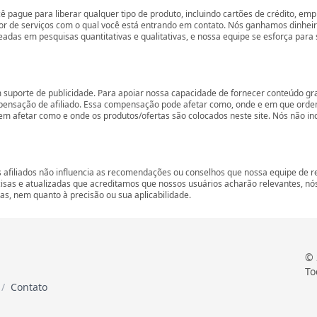
cê pague para liberar qualquer tipo de produto, incluindo cartões de crédito, em
r de serviços com o qual você está entrando em contato. Nós ganhamos dinhei
eadas em pesquisas quantitativas e qualitativas, e nossa equipe se esforça para
m suporte de publicidade. Para apoiar nossa capacidade de fornecer conteúdo g
nsação de afiliado. Essa compensação pode afetar como, onde e em que ordem a
afetar como e onde os produtos/ofertas são colocados neste site. Nós não inclu
 afiliados não influencia as recomendações ou conselhos que nossa equipe de r
sas e atualizadas que acreditamos que nossos usuários acharão relevantes, nó
s, nem quanto à precisão ou sua aplicabilidade.
© 
To
Contato