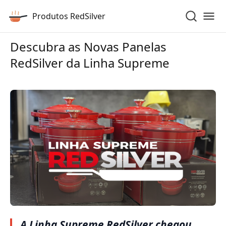
Produtos RedSilver
Descubra as Novas Panelas
RedSilver da Linha Supreme
A
Linha Supreme RedSilver
chegou